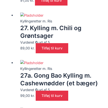
91,00
kr.
Tilføj til kurv
Kyllingeretter m. Ris
27. Kylling m. Chili og
Grøntsager
Vurderet
0
ud af 5
89,00
kr.
Tilføj til kurv
Kyllingeretter m. Ris
27a. Gong Bao Kylling m.
Cashewnødder (et bæger)
Vurderet
0
ud af 5
99,00
kr.
Tilføj til kurv