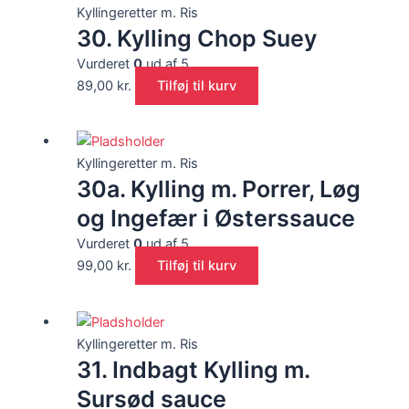
Kyllingeretter m. Ris
30. Kylling Chop Suey
Vurderet
0
ud af 5
89,00
kr.
Tilføj til kurv
Kyllingeretter m. Ris
30a. Kylling m. Porrer, Løg
og Ingefær i Østerssauce
Vurderet
0
ud af 5
99,00
kr.
Tilføj til kurv
Kyllingeretter m. Ris
31. Indbagt Kylling m.
Sursød sauce