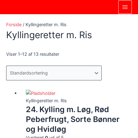
Gå
Main
til
Men
indholdet
Forside
/ Kyllingeretter m. Ris
Kyllingeretter m. Ris
Viser 1–12 af 13 resultater
Kyllingeretter m. Ris
24. Kylling m. Løg, Rød
Peberfrugt, Sorte Bønner
og Hvidløg
Vurderet
0
ud af 5