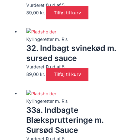
Vurderet
0
ud af 5
89,00
kr.
Tilføj til kurv
Kyllingeretter m. Ris
32. Indbagt svinekød m.
sursed sauce
Vurderet
0
ud af 5
89,00
kr.
Tilføj til kurv
Kyllingeretter m. Ris
33a. Indbagte
Blæksprutteringe m.
Sursød Sauce
Vurderet
0
ud af 5