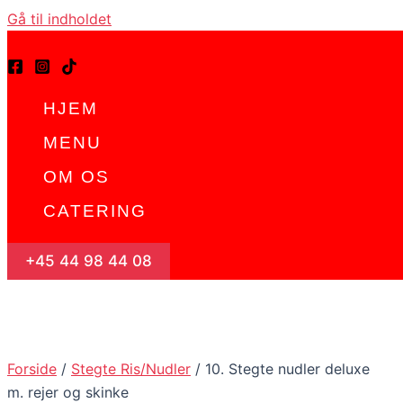
Gå til indholdet
HJEM
MENU
OM OS
CATERING
+45 44 98 44 08
Forside
/
Stegte Ris/Nudler
/ 10. Stegte nudler deluxe
m. rejer og skinke