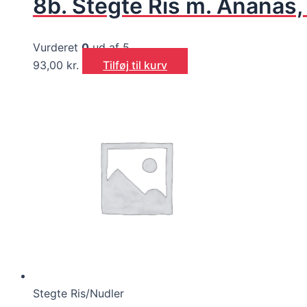
8b. Stegte Ris m. Ananas, 
Vurderet
0
ud af 5
93,00
kr.
Tilføj til kurv
Stegte Ris/Nudler