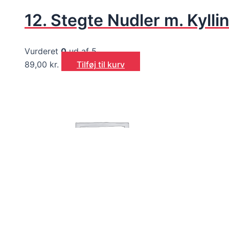
12. Stegte Nudler m. Kylli
Vurderet
0
ud af 5
89,00
kr.
Tilføj til kurv