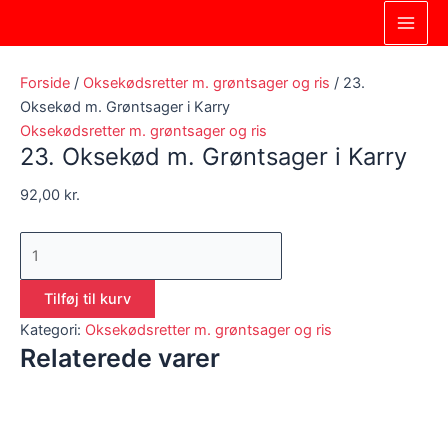
Gå
23.
Main
til
Oksekød
Men
indholdet
m.
Grøntsager
Forside
/
Oksekødsretter m. grøntsager og ris
/ 23.
i
Oksekød m. Grøntsager i Karry
Karry
Oksekødsretter m. grøntsager og ris
23. Oksekød m. Grøntsager i Karry
antal
92,00
kr.
Tilføj til kurv
Kategori:
Oksekødsretter m. grøntsager og ris
Relaterede varer