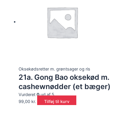
Oksekødsretter m. grøntsager og ris
21a. Gong Bao oksekød m.
cashewnødder (et bæger)
Vurderet
0
ud af 5
99,00
kr.
Tilføj til kurv