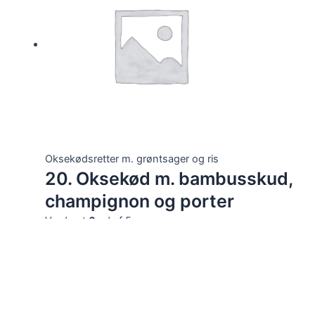
Oksekødsretter m. grøntsager og ris
20. Oksekød m. bambusskud,
champignon og porter
Vurderet
0
ud af 5
92,00
kr.
Tilføj til kurv