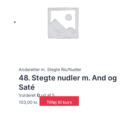
Anderetter m. Stegte Ris/Nudler
48. Stegte nudler m. And og
Saté
Vurderet
0
ud af 5
103,00
kr.
Tilføj til kurv