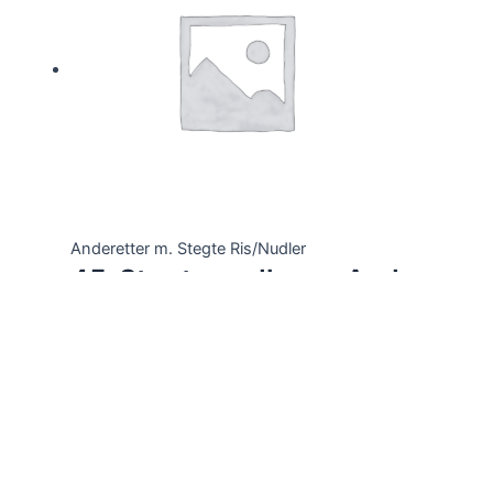
Anderetter m. Stegte Ris/Nudler
45. Stegte nudler m. And
Vurderet
0
ud af 5
103,00
kr.
Tilføj til kurv