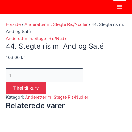
Gå
44.
Main
til
Stegte
Men
indholdet
ris
m.
Forside
/
Anderetter m. Stegte Ris/Nudler
/ 44. Stegte ris m.
And
And og Saté
og
Anderetter m. Stegte Ris/Nudler
44. Stegte ris m. And og Saté
Saté
antal
103,00
kr.
Tilføj til kurv
Kategori:
Anderetter m. Stegte Ris/Nudler
Relaterede varer