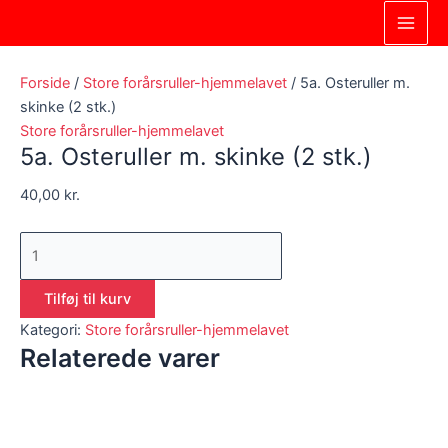
Gå
5a.
Main
til
Osteruller
Men
indholdet
m.
skinke
Forside
/
Store forårsruller-hjemmelavet
/ 5a. Osteruller m.
(2
skinke (2 stk.)
stk.)
Store forårsruller-hjemmelavet
5a. Osteruller m. skinke (2 stk.)
antal
40,00
kr.
Tilføj til kurv
Kategori:
Store forårsruller-hjemmelavet
Relaterede varer