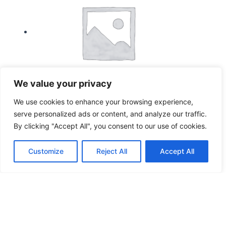
We value your privacy
We use cookies to enhance your browsing experience,
serve personalized ads or content, and analyze our traffic.
Store forårsruller-hjemmelavet
5b. Osteruller (2 stk.)
By clicking "Accept All", you consent to our use of cookies.
Vurderet
0
ud af 5
Customize
Reject All
Accept All
38,00
kr.
Tilføj til kurv