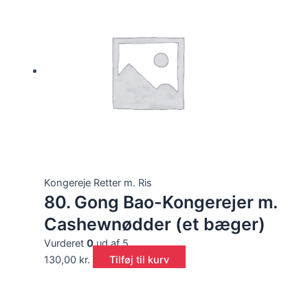
Kongereje Retter m. Ris
80. Gong Bao-Kongerejer m.
Cashewnødder (et bæger)
Vurderet
0
ud af 5
130,00
kr.
Tilføj til kurv