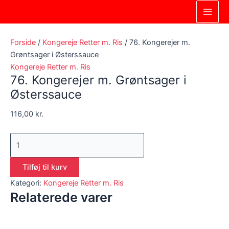
Gå
76.
Main
til
Kongerejer
Men
indholdet
m.
Grøntsager
Forside
/
Kongereje Retter m. Ris
/ 76. Kongerejer m.
i
Grøntsager i Østerssauce
Østerssauce
Kongereje Retter m. Ris
76. Kongerejer m. Grøntsager i
antal
Østerssauce
116,00
kr.
Tilføj til kurv
Kategori:
Kongereje Retter m. Ris
Relaterede varer