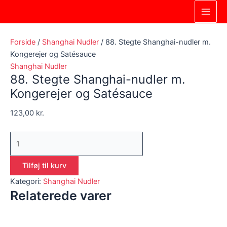
Gå
88.
Main
til
Stegte
Men
indholdet
Shanghai-
nudler
Forside
/
Shanghai Nudler
/ 88. Stegte Shanghai-nudler m.
m.
Kongerejer og Satésauce
Kongerejer
Shanghai Nudler
88. Stegte Shanghai-nudler m.
og
Satésauce
Kongerejer og Satésauce
antal
123,00
kr.
Tilføj til kurv
Kategori:
Shanghai Nudler
Relaterede varer