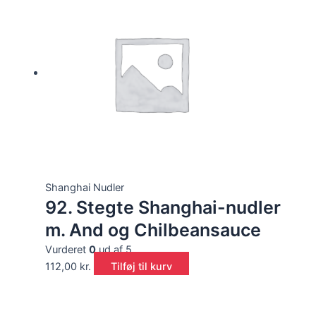
Shanghai Nudler
92. Stegte Shanghai-nudler
m. And og Chilbeansauce
Vurderet
0
ud af 5
112,00
kr.
Tilføj til kurv