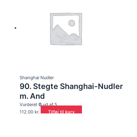
Shanghai Nudler
90. Stegte Shanghai-Nudler
m. And
Vurderet
0
ud af 5
112,00
kr.
Tilføj til kurv