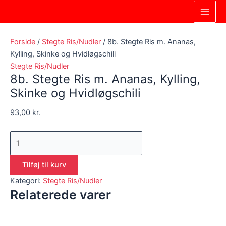
Gå
8b.
Main
til
Stegte
Men
indholdet
Ris
m.
Forside
/
Stegte Ris/Nudler
/ 8b. Stegte Ris m. Ananas,
Ananas,
Kylling, Skinke og Hvidløgschili
Kylling,
Stegte Ris/Nudler
8b. Stegte Ris m. Ananas, Kylling,
Skinke
og
Skinke og Hvidløgschili
Hvidløgschili
93,00
kr.
antal
Tilføj til kurv
Kategori:
Stegte Ris/Nudler
Relaterede varer