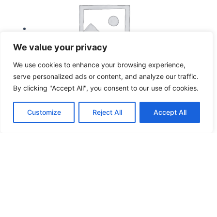
We value your privacy
We use cookies to enhance your browsing experience,
serve personalized ads or content, and analyze our traffic.
By clicking "Accept All", you consent to our use of cookies.
Stegte Ris/Nudler
Customize
Reject All
Accept All
11b. Stegte nudler m. oksekød
og hvidløgschili
Vurderet
0
ud af 5
89,00
kr.
Tilføj til kurv