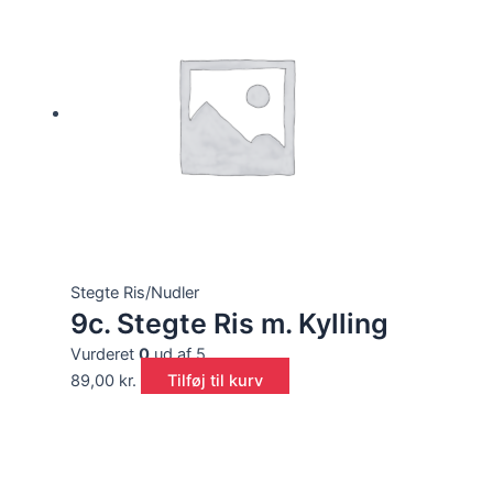
Stegte Ris/Nudler
9c. Stegte Ris m. Kylling
Vurderet
0
ud af 5
89,00
kr.
Tilføj til kurv