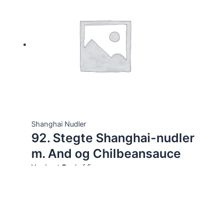
Shanghai Nudler
92. Stegte Shanghai-nudler
m. And og Chilbeansauce
Vurderet
0
ud af 5
112,00
kr.
Tilføj til kurv