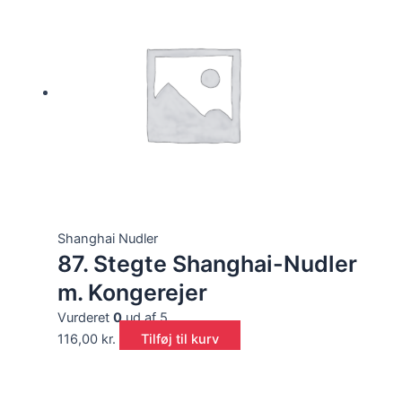
Shanghai Nudler
87. Stegte Shanghai-Nudler
m. Kongerejer
Vurderet
0
ud af 5
116,00
kr.
Tilføj til kurv