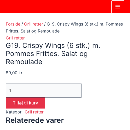
Gå
G19.
Main
til
Crispy
Men
indholdet
Wings
(6
Forside
/
Grill retter
/ G19. Crispy Wings (6 stk.) m. Pommes
stk.)
Frittes, Salat og Remoulade
m.
Grill retter
G19. Crispy Wings (6 stk.) m.
Pommes
Frittes,
Pommes Frittes, Salat og
Salat
Remoulade
og
89,00
kr.
Remoulade
antal
Tilføj til kurv
Kategori:
Grill retter
Relaterede varer