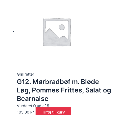
Grill retter
G12. Mørbradbøf m. Bløde
Løg, Pommes Frittes, Salat og
Bearnaise
Vurderet
0
ud af 5
105,00
kr.
Tilføj til kurv