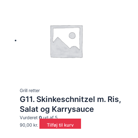
Grill retter
G11. Skinkeschnitzel m. Ris,
Salat og Karrysauce
Vurderet
0
ud af 5
90,00
kr.
Tilføj til kurv