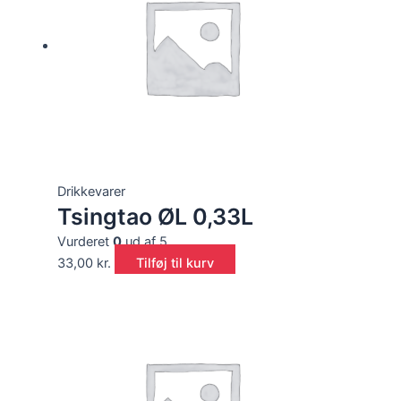
Drikkevarer
Tsingtao ØL 0,33L
Vurderet
0
ud af 5
33,00
kr.
Tilføj til kurv