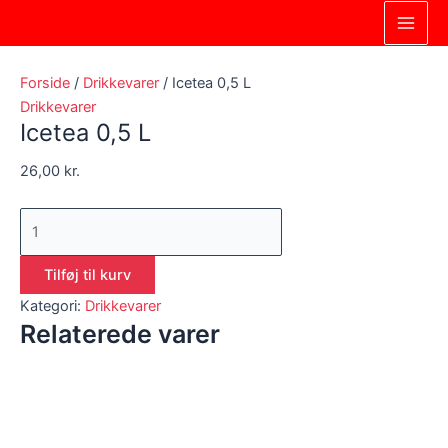
Gå
Icetea
Dette
Dette
Main
til
0,5
vare
vare
Men
indholdet
L
har
har
antal
flere
flere
Forside
/
Drikkevarer
/ Icetea 0,5 L
varianter.
varianter.
Drikkevarer
Icetea 0,5 L
Mulighederne
Mulighederne
kan
kan
26,00
kr.
vælges
vælges
på
på
varesiden
varesiden
Tilføj til kurv
Kategori:
Drikkevarer
Relaterede varer