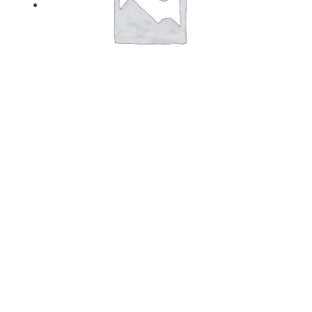
Drikkevarer
Kildevand 0,5L
Vurderet
0
ud af 5
14,00
kr.
Tilføj til kurv