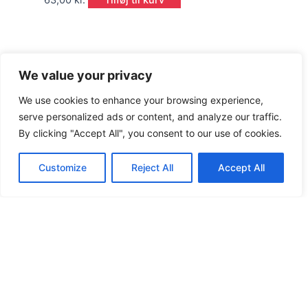
63,00
kr.
Tilføj til kurv
We value your privacy
We use cookies to enhance your browsing experience,
serve personalized ads or content, and analyze our traffic.
By clicking "Accept All", you consent to our use of cookies.
Customize
Reject All
Accept All
Burgers og Sandwiches
Bacon-Cheeseburger
Vurderet
0
ud af 5
50,00
kr.
Tilføj til kurv