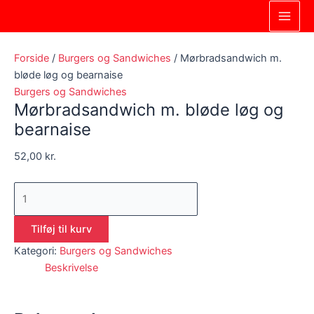
Gå
Mørbradsandwich
Main
til
m.
Men
indholdet
bløde
løg
Forside
/
Burgers og Sandwiches
/ Mørbradsandwich m.
og
bløde løg og bearnaise
bearnaise
Burgers og Sandwiches
Mørbradsandwich m. bløde løg og
antal
bearnaise
52,00
kr.
Tilføj til kurv
Kategori:
Burgers og Sandwiches
Beskrivelse