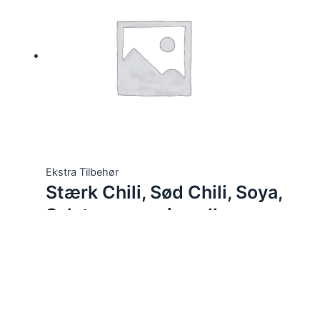
Ekstra Tilbehør
Stærk Chili, Sød Chili, Soya,
Salatmayonnaise eller
Remoulade
Vurderet
0
ud af 5
12,00
kr.
Vælg muligheder