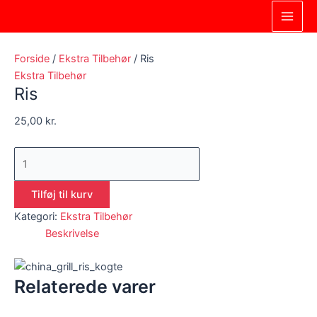
Gå
Ris
Dette
Main
til
antal
vare
Men
indholdet
har
flere
Forside
/
Ekstra Tilbehør
/ Ris
varianter.
Ekstra Tilbehør
Ris
Mulighederne
kan
25,00
kr.
vælges
på
varesiden
Tilføj til kurv
Kategori:
Ekstra Tilbehør
Beskrivelse
Relaterede varer