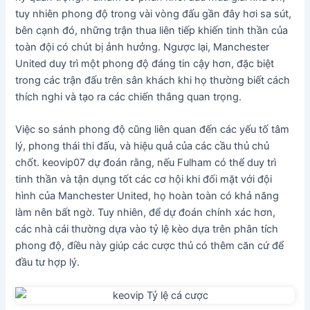
tuy nhiên phong độ trong vài vòng đấu gần đây hơi sa sút,
bên cạnh đó, những trận thua liên tiếp khiến tinh thần của
toàn đội có chút bị ảnh hưởng. Ngược lại, Manchester
United duy trì một phong độ đáng tin cậy hơn, đặc biệt
trong các trận đấu trên sân khách khi họ thường biết cách
thích nghi và tạo ra các chiến thắng quan trọng.
Việc so sánh phong độ cũng liên quan đến các yếu tố tâm
lý, phong thái thi đấu, và hiệu quả của các cầu thủ chủ
chốt. keovip07 dự đoán rằng, nếu Fulham có thể duy trì
tinh thần và tận dụng tốt các cơ hội khi đối mặt với đội
hình của Manchester United, họ hoàn toàn có khả năng
làm nên bất ngờ. Tuy nhiên, để dự đoán chính xác hơn,
các nhà cái thường dựa vào tỷ lệ kèo dựa trên phân tích
phong độ, điều này giúp các cược thủ có thêm căn cứ để
đầu tư hợp lý.