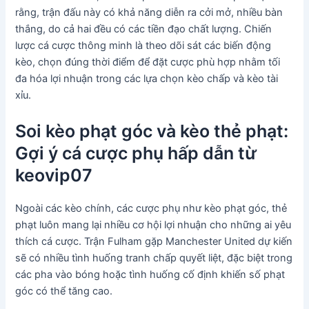
rằng, trận đấu này có khả năng diễn ra cởi mở, nhiều bàn
thắng, do cả hai đều có các tiền đạo chất lượng. Chiến
lược cá cược thông minh là theo dõi sát các biến động
kèo, chọn đúng thời điểm để đặt cược phù hợp nhằm tối
đa hóa lợi nhuận trong các lựa chọn kèo chấp và kèo tài
xỉu.
Soi kèo phạt góc và kèo thẻ phạt:
Gợi ý cá cược phụ hấp dẫn từ
keovip07
Ngoài các kèo chính, các cược phụ như kèo phạt góc, thẻ
phạt luôn mang lại nhiều cơ hội lợi nhuận cho những ai yêu
thích cá cược. Trận Fulham gặp Manchester United dự kiến
sẽ có nhiều tình huống tranh chấp quyết liệt, đặc biệt trong
các pha vào bóng hoặc tình huống cố định khiến số phạt
góc có thể tăng cao.