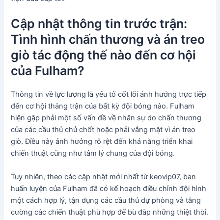
Cập nhật thông tin trước trận:
Tình hình chấn thương và án treo
giò tác động thế nào đến cơ hội
của Fulham?
Thông tin về lực lượng là yếu tố cốt lõi ảnh hưởng trực tiếp
đến cơ hội thắng trận của bất kỳ đội bóng nào. Fulham
hiện gặp phải một số vấn đề về nhân sự do chấn thương
của các cầu thủ chủ chốt hoặc phải vắng mặt vì án treo
giò. Điều này ảnh hưởng rõ rệt đến khả năng triển khai
chiến thuật cũng như tâm lý chung của đội bóng.
Tuy nhiên, theo các cập nhật mới nhất từ keovip07, ban
huấn luyện của Fulham đã có kế hoạch điều chỉnh đội hình
một cách hợp lý, tận dụng các cầu thủ dự phòng và tăng
cường các chiến thuật phù hợp để bù đắp những thiệt thòi.