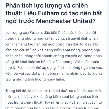
Phân tích lực lượng và chiến
thuật: Liệu Fulham có tạo nên bất
ngờ trước Manchester United?
Lực lượng của Fulham, đặc biệt là các cầu thủ chủ chốt
trong hàng phòng ngự và tấn công, sẽ quyết định phần
lớn khả năng tạo nên bất ngờ trong trận đấu tới đây. Họ
cần các cầu thủ có khả năng kiểm soát bóng, phòng ngự
chắc chắn, đồng thời nhanh chóng chuyển đổi sang phản
công để khai thác sơ hở của đối phương. Với chiến thuật
hợp lý, Fulham có thể áp dụng lối chơi phòng ngự khu vực,
kết hợp với các đợt phản công nhanh, nhằm gây áp lực và
tạo ra những tình huống nguy hiểm.
Trong khi đó, Manchester United dưới sự dẫn dắt của HLV
hiện tại nổi bật với khả năng kiểm soát bóng and sự linh
hoạt trong chiến thuật. Tuy nhiên, nếu Fulham biết cách tổ
chức phòng ngự hợp lý và tận dụng các cơ hội từ những