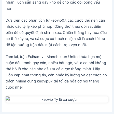
nhằn, luôn sẵn sàng gây khó dễ cho các đội bóng yếu
hơn.
Dựa trên các phân tích từ keovip07, các cược thủ nên cân
nhắc các tỷ lệ kèo phù hợp, đồng thời theo dõi sát diễn
biến để có quyết định chính xác. Chiến thắng hay hòa đều
có thể xảy ra, và cá cược có trách nhiệm sẽ là cách tối ưu
để tận hưởng trận đấu một cách trọn vẹn nhất.
Tóm lại, trận Fulham vs Manchester United hứa hẹn một
cuộc đấu tranh gay cấn, nhiều bất ngờ, và là cơ hội không
thể bỏ lỡ cho các nhà đầu tư cá cược thông minh. Hãy
luôn cập nhật thông tin, cân nhắc kỹ lưỡng và đặt cược có
trách nhiệm cùng keovip07 để tối đa hóa cơ hội thắng
cuộc nhé!