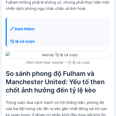
Fulham không phải là không có, nhưng phải thực hiện một
chiến dịch phòng ngự chắc chắn và linh hoạt.
🔗 Xem thêm:
Tỷ lệ cá cược
Hình minh họa: keovip – Tỷ lệ cá cược
So sánh phong độ Fulham và
Manchester United: Yếu tố then
chốt ảnh hưởng đến tỷ lệ kèo
Trong cuộc đua cạnh tranh cơ hội thắng trận, phong độ
của hai đội trong các lần ra sân gần nhất đóng vai trò cực
kỳ quan trọng. Fulham có phần khởi đầu mùa giải khá ổn,