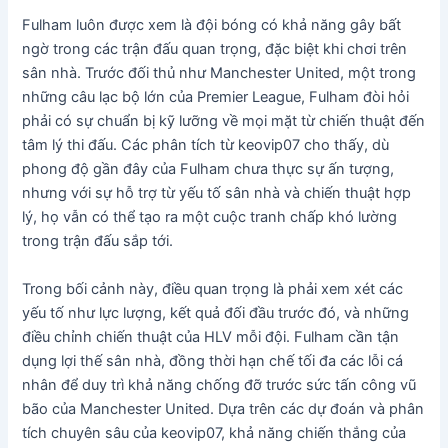
Fulham luôn được xem là đội bóng có khả năng gây bất
ngờ trong các trận đấu quan trọng, đặc biệt khi chơi trên
sân nhà. Trước đối thủ như Manchester United, một trong
những câu lạc bộ lớn của Premier League, Fulham đòi hỏi
phải có sự chuẩn bị kỹ lưỡng về mọi mặt từ chiến thuật đến
tâm lý thi đấu. Các phân tích từ keovip07 cho thấy, dù
phong độ gần đây của Fulham chưa thực sự ấn tượng,
nhưng với sự hỗ trợ từ yếu tố sân nhà và chiến thuật hợp
lý, họ vẫn có thể tạo ra một cuộc tranh chấp khó lường
trong trận đấu sắp tới.
Trong bối cảnh này, điều quan trọng là phải xem xét các
yếu tố như lực lượng, kết quả đối đầu trước đó, và những
điều chỉnh chiến thuật của HLV mỗi đội. Fulham cần tận
dụng lợi thế sân nhà, đồng thời hạn chế tối đa các lỗi cá
nhân để duy trì khả năng chống đỡ trước sức tấn công vũ
bão của Manchester United. Dựa trên các dự đoán và phân
tích chuyên sâu của keovip07, khả năng chiến thắng của