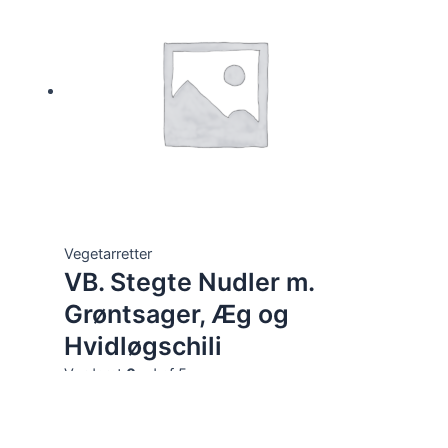
Vegetarretter
VB. Stegte Nudler m.
Grøntsager, Æg og
Hvidløgschili
Vurderet
0
ud af 5
87,00
kr.
Tilføj til kurv