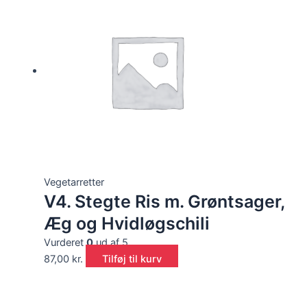
Vegetarretter
V4. Stegte Ris m. Grøntsager,
Æg og Hvidløgschili
Vurderet
0
ud af 5
87,00
kr.
Tilføj til kurv