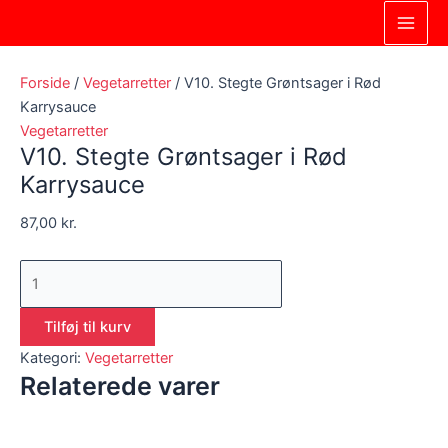
Gå
V10.
Main
til
Stegte
Men
indholdet
Grøntsager
i
Forside
/
Vegetarretter
/ V10. Stegte Grøntsager i Rød
Rød
Karrysauce
Karrysauce
Vegetarretter
V10. Stegte Grøntsager i Rød
antal
Karrysauce
87,00
kr.
Tilføj til kurv
Kategori:
Vegetarretter
Relaterede varer