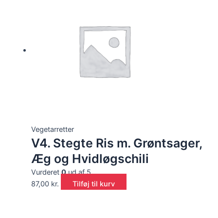
Vegetarretter
V4. Stegte Ris m. Grøntsager,
Æg og Hvidløgschili
Vurderet
0
ud af 5
87,00
kr.
Tilføj til kurv