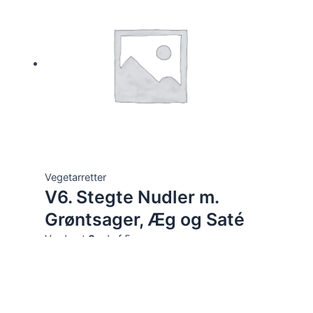
Vegetarretter
V6. Stegte Nudler m.
Grøntsager, Æg og Saté
Vurderet
0
ud af 5
87,00
kr.
Tilføj til kurv