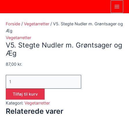
Gå
V5.
Main
til
Stegte
Men
indholdet
Nudler
m.
Forside
/
Vegetarretter
/ V5. Stegte Nudler m. Grøntsager og
Grøntsager
Æg
og
Vegetarretter
V5. Stegte Nudler m. Grøntsager og
Æg
antal
Æg
87,00
kr.
Tilføj til kurv
Kategori:
Vegetarretter
Relaterede varer