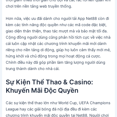
chơi trên nền tảng web truyền thống.
Hơn nữa, việc ưu đãi dành cho người tải App Net88 còn đi
kèm các tính năng độc quyền như các mã code đặc biệt,
giao diện thân thiện, thao tác mượt mà và bảo mật tối đa.
Cộng đồng người dùng cũng phản hồi tích cực về việc nhà
cái luôn cập nhật các chương trình khuyến mãi mới dành
riêng cho nền tảng di động, giúp họ luôn cảm thấy mới mẻ,
hứng khởi và chủ động trong mọi hoạt động cá cược.
Chính điều này đã góp phần làm tăng lượng người dùng
trung thành dành cho nhà cái.
Sự Kiện Thể Thao & Casino:
Khuyến Mãi Độc Quyền
Các sự kiện thể thao lớn như World Cup, UEFA Champions
League hay các giải bóng đá nội địa đều đi kèm các
chương trình khuyến mãi độc quyền tại Net88. Người chơi