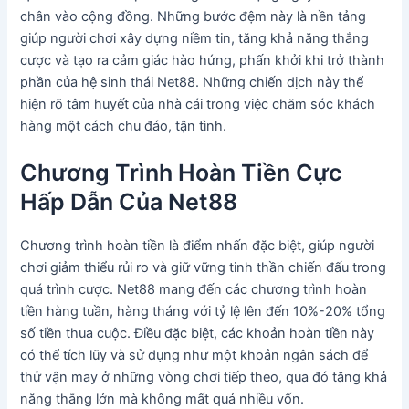
chân vào cộng đồng. Những bước đệm này là nền tảng
giúp người chơi xây dựng niềm tin, tăng khả năng thắng
cược và tạo ra cảm giác hào hứng, phấn khởi khi trở thành
phần của hệ sinh thái Net88. Những chiến dịch này thể
hiện rõ tâm huyết của nhà cái trong việc chăm sóc khách
hàng một cách chu đáo, tận tình.
Chương Trình Hoàn Tiền Cực
Hấp Dẫn Của Net88
Chương trình hoàn tiền là điểm nhấn đặc biệt, giúp người
chơi giảm thiểu rủi ro và giữ vững tinh thần chiến đấu trong
quá trình cược. Net88 mang đến các chương trình hoàn
tiền hàng tuần, hàng tháng với tỷ lệ lên đến 10%-20% tổng
số tiền thua cuộc. Điều đặc biệt, các khoản hoàn tiền này
có thể tích lũy và sử dụng như một khoản ngân sách để
thử vận may ở những vòng chơi tiếp theo, qua đó tăng khả
năng thắng lớn mà không mất quá nhiều vốn.