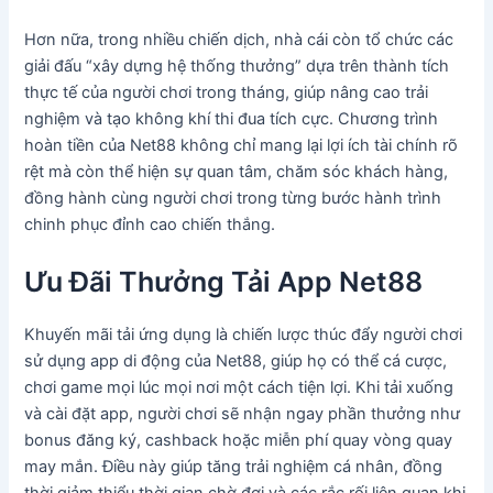
Hơn nữa, trong nhiều chiến dịch, nhà cái còn tổ chức các
giải đấu “xây dựng hệ thống thưởng” dựa trên thành tích
thực tế của người chơi trong tháng, giúp nâng cao trải
nghiệm và tạo không khí thi đua tích cực. Chương trình
hoàn tiền của Net88 không chỉ mang lại lợi ích tài chính rõ
rệt mà còn thể hiện sự quan tâm, chăm sóc khách hàng,
đồng hành cùng người chơi trong từng bước hành trình
chinh phục đỉnh cao chiến thắng.
Ưu Đãi Thưởng Tải App Net88
Khuyến mãi tải ứng dụng là chiến lược thúc đẩy người chơi
sử dụng app di động của Net88, giúp họ có thể cá cược,
chơi game mọi lúc mọi nơi một cách tiện lợi. Khi tải xuống
và cài đặt app, người chơi sẽ nhận ngay phần thưởng như
bonus đăng ký, cashback hoặc miễn phí quay vòng quay
may mắn. Điều này giúp tăng trải nghiệm cá nhân, đồng
thời giảm thiểu thời gian chờ đợi và các rắc rối liên quan khi