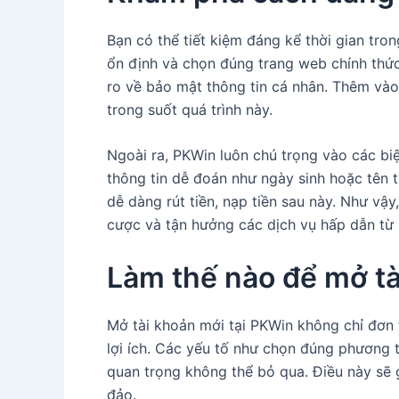
Bạn có thể tiết kiệm đáng kể thời gian tro
ổn định và chọn đúng trang web chính thức 
ro về bảo mật thông tin cá nhân. Thêm vào 
trong suốt quá trình này.
Ngoài ra, PKWin luôn chú trọng vào các bi
thông tin dễ đoán như ngày sinh hoặc tên t
dễ dàng rút tiền, nạp tiền sau này. Như vậ
cược và tận hưởng các dịch vụ hấp dẫn từ
Làm thế nào để mở tà
Mở tài khoản mới tại PKWin không chỉ đơn t
lợi ích. Các yếu tố như chọn đúng phương 
quan trọng không thể bỏ qua. Điều này sẽ g
đảo.