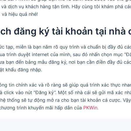
u và dịch vụ khách hàng tận tình. Hãy cùng tôi khám phá c
và hiệu quả nhé!
ch đăng ký tài khoản tại nhà
 tạp, miễn là bạn nắm rõ quy trình và chuẩn bị đầy đủ các 
a trình duyệt internet của mình, sau đó nhấn chọn mục “Đă
đưa bạn đến bảng mẫu đăng ký, nơi bạn cần điền đầy đủ các 
mật khẩu đăng nhập.
ông tin chính xác và rõ ràng sẽ giúp quá trình xác thực nha
à click vào nút “Đăng ký”. Một số nhà cái sẽ gửi mã xác nh
, hệ thống sẽ tự động mở ra cho bạn tài khoản cá cược. Vậy
c chương trình khuyến mãi hấp dẫn của
PKWin.