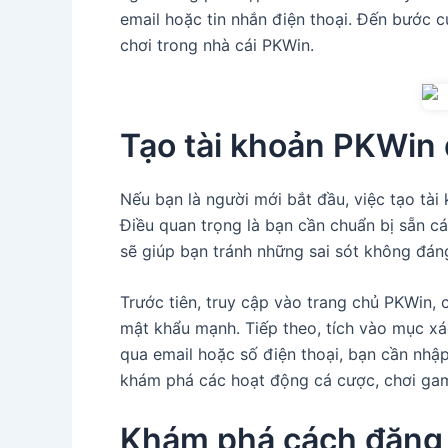
email hoặc tin nhắn điện thoại. Đến bước c
chơi trong nhà cái PKWin.
Tạo tài khoản PKWin
Nếu bạn là người mới bắt đầu, việc tạo tài
Điều quan trọng là bạn cần chuẩn bị sẵn c
sẽ giúp bạn tránh những sai sót không đáng 
Trước tiên, truy cập vào trang chủ PKWin, 
mật khẩu mạnh. Tiếp theo, tích vào mục xá
qua email hoặc số điện thoại, bạn cần nhậ
khám phá các hoạt động cá cược, chơi gam
Khám phá cách đăng 