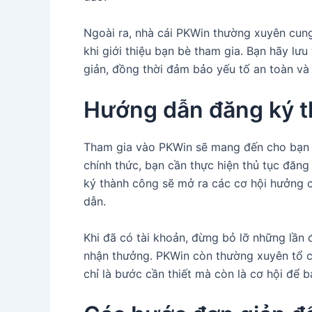
Ngoài ra, nhà cái PKWin thường xuyên cung
khi giới thiệu bạn bè tham gia. Bạn hãy lưu
giản, đồng thời đảm bảo yếu tố an toàn và 
Hướng dẫn đăng ký t
Tham gia vào PKWin sẽ mang đến cho bạn k
chính thức, bạn cần thực hiện thủ tục đăn
ký thành công sẽ mở ra các cơ hội hưởng c
dẫn.
Khi đã có tài khoản, đừng bỏ lỡ những lần
nhận thưởng. PKWin còn thường xuyên tổ ch
chỉ là bước cần thiết mà còn là cơ hội để b