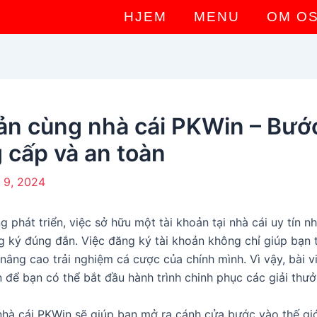
HJEM
MENU
OM O
ản cùng nhà cái PKWin – Bước
 cấp và an toàn
 9, 2024
g phát triển, việc sở hữu một tài khoản tại nhà cái uy tín
g ký đúng đắn. Việc đăng ký tài khoản không chỉ giúp bạn 
nâng cao trải nghiệm cá cược của chính mình. Vì vậy, bài vi
 để bạn có thể bắt đầu hành trình chinh phục các giải thư
hà cái PKWin sẽ giúp bạn mở ra cánh cửa bước vào thế giới g