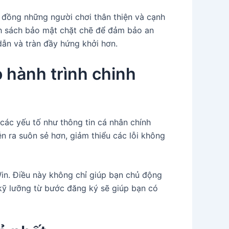
g đồng những người chơi thân thiện và cạnh
ính sách bảo mật chặt chẽ để đảm bảo an
dẫn và tràn đầy hứng khởi hơn.
 hành trình chinh
 các yếu tố như thông tin cá nhân chính
ễn ra suôn sẻ hơn, giảm thiểu các lỗi không
Win. Điều này không chỉ giúp bạn chủ động
 kỹ lưỡng từ bước đăng ký sẽ giúp bạn có