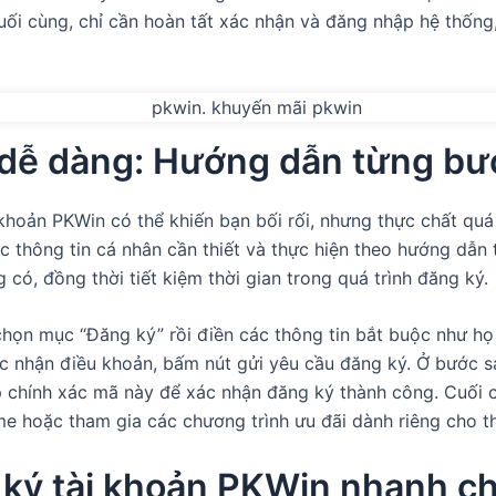
uối cùng, chỉ cần hoàn tất xác nhận và đăng nhập hệ thống,
 dễ dàng: Hướng dẫn từng bư
 khoản PKWin có thể khiến bạn bối rối, nhưng thực chất quá
ác thông tin cá nhân cần thiết và thực hiện theo hướng dẫn
có, đồng thời tiết kiệm thời gian trong quá trình đăng ký.
chọn mục “Đăng ký” rồi điền các thông tin bắt buộc như họ t
c nhận điều khoản, bấm nút gửi yêu cầu đăng ký. Ở bước s
p chính xác mã này để xác nhận đăng ký thành công. Cuối 
e hoặc tham gia các chương trình ưu đãi dành riêng cho t
ký tài khoản PKWin nhanh ch