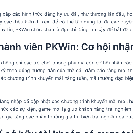
 cấp các hình thức đăng ký ưu đãi, như thưởng lần đầu, h
 ý các điều kiện đi kèm để có thể tận dụng tối đa các quyền
uy tín, PKWin chắc chắn là địa chỉ đáng tin cậy để bắt đầu
hành viên PKWin: Cơ hội nhậ
hông chỉ các trò chơi phong phú mà còn cơ hội nhận các ư
g ký theo đúng hướng dẫn của nhà cái, đảm bảo rằng mọi th
ác chương trình khuyến mãi hàng tuần, mã thưởng đặc biệt,
 đăng nhập để cập nhật các chương trình khuyến mãi mới, 
ức các sự kiện, game mới lạ giúp khách hàng trải nghiệm 
ạn gia tăng các phần thưởng giá trị, biến trải nghiệm cá cượ