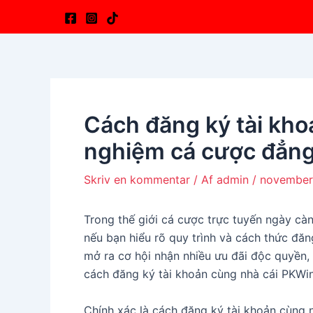
Gå
Post
til
navigation
indholdet
Cách đăng ký tài kho
nghiệm cá cược đẳng
Skriv en kommentar
/ Af
admin
/
november
Trong thế giới cá cược trực tuyến ngày càn
nếu bạn hiểu rõ quy trình và cách thức đăn
mở ra cơ hội nhận nhiều ưu đãi độc quyền, 
cách đăng ký tài khoản cùng nhà cái PKWin
Chính xác là cách đăng ký tài khoản cùng n