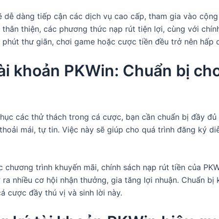
sẽ dễ dàng tiếp cận các dịch vụ cao cấp, tham gia vào cộn
thân thiện, các phương thức nạp rút tiện lợi, cùng với ch
y phút thư giãn, chơi game hoặc cược tiền đều trở nên hấp 
i khoản PKWin: Chuẩn bị cho
phục các thử thách trong cá cược, bạn cần chuẩn bị đầy đủ
thoải mái, tự tin. Việc này sẽ giúp cho quá trình đăng ký di
ác chương trình khuyến mãi, chính sách nạp rút tiền của PK
 ra nhiều cơ hội nhận thưởng, gia tăng lợi nhuận. Chuẩn bị
 cược đầy thú vị và sinh lời này.