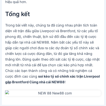
hiệu quả hơn.
Tổng kết
Trong bài viết này, chúng ta đã cùng nhau phân tích toàn
diện về trận đấu giữa Liverpool và Brentford, từ các yếu tố
phong độ, chiến thuật, lịch sử đối đầu đến các tỷ lệ cược
hấp dẫn tại nhà cái NEW88. Nắm bắt các yếu tố này sẽ
giúp các người chơi đưa ra các dự đoán tỷ số chính xác và
chiến lược cá cược đúng đắn, từ đó gia tăng khả năng
thắng lớn. Đừng quên theo dõi sát các tỷ lệ cược, cập nhật
mới nhất từ nhà cái để lựa chọn các kèo phù hợp nhất.
Chúc các bạn thành công và có những trải nghiệm cá
cược đỉnh cao cùng
soi kèo tỷ số chính xác trận Liverpool
gặp Brentford Cùng nhà cái NEW88
!