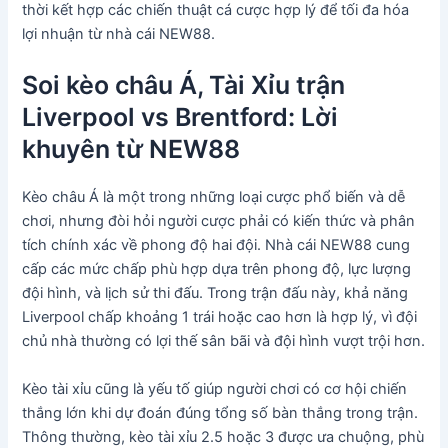
thời kết hợp các chiến thuật cá cược hợp lý để tối đa hóa
lợi nhuận từ nhà cái NEW88.
Soi kèo châu Á, Tài Xỉu trận
Liverpool vs Brentford: Lời
khuyên từ NEW88
Kèo châu Á là một trong những loại cược phổ biến và dễ
chơi, nhưng đòi hỏi người cược phải có kiến thức và phân
tích chính xác về phong độ hai đội. Nhà cái NEW88 cung
cấp các mức chấp phù hợp dựa trên phong độ, lực lượng
đội hình, và lịch sử thi đấu. Trong trận đấu này, khả năng
Liverpool chấp khoảng 1 trái hoặc cao hơn là hợp lý, vì đội
chủ nhà thường có lợi thế sân bãi và đội hình vượt trội hơn.
Kèo tài xỉu cũng là yếu tố giúp người chơi có cơ hội chiến
thắng lớn khi dự đoán đúng tổng số bàn thắng trong trận.
Thông thường, kèo tài xỉu 2.5 hoặc 3 được ưa chuộng, phù