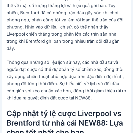
thế về mặt số lượng thắng lợi và hiệu quả ghi bàn. Tuy
nhiên, Brentford đã có những trận đấu gây sốc khi chơi
phòng ngự, phản công tốt và làm rối loạn thế trận của đối
phương. Nhìn vào dữ liệu lịch sử, có thể nhận thấy
Liverpool chiến thắng trong phần lớn các trận sân nhà,
trong khi Brentford ghi bàn trong nhiều trận đối đầu gần
đây.
Thông qua những số liệu lịch sử này, các nhà đầu tư và
người đặt cược có thể dự đoán tỷ số chính xác, đồng thời
xây dựng chiến thuật phù hợp dựa trên đặc điểm đội hình,
phong độ từng thời điểm. Sự hiểu biết về lịch sử đối đầu
còn giúp soi kèo chuẩn xác hơn, đồng thời giảm thiểu rủi ro
khi đưa ra quyết định đặt cược tại NEW88.
Cập nhật tỷ lệ cược Liverpool vs
Brentford từ nhà cái NEW88: Lựa
chọn tốt nhất cho bạn