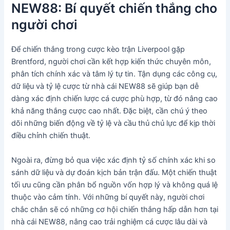
NEW88: Bí quyết chiến thắng cho
người chơi
Để chiến thắng trong cược kèo trận Liverpool gặp
Brentford, người chơi cần kết hợp kiến thức chuyên môn,
phân tích chính xác và tâm lý tự tin. Tận dụng các công cụ,
dữ liệu và tỷ lệ cược từ nhà cái NEW88 sẽ giúp bạn dễ
dàng xác định chiến lược cá cược phù hợp, từ đó nâng cao
khả năng thắng cược cao nhất. Đặc biệt, cần chú ý theo
dõi những biến động về tỷ lệ và cầu thủ chủ lực để kịp thời
điều chỉnh chiến thuật.
Ngoài ra, đừng bỏ qua việc xác định tỷ số chính xác khi so
sánh dữ liệu và dự đoán kịch bản trận đấu. Một chiến thuật
tối ưu cũng cần phân bổ nguồn vốn hợp lý và không quá lệ
thuộc vào cảm tính. Với những bí quyết này, người chơi
chắc chắn sẽ có những cơ hội chiến thắng hấp dẫn hơn tại
nhà cái NEW88, nâng cao trải nghiệm cá cược lâu dài và