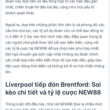
đoán này dựa trên số liệu tổng hợp từ các trận đấu gần
nhất, chiến thuật thi đấu hai đội, cũng như mọi yếu tố
khách quan khác.
Ngoài ra, dựa trên những phân tích tâm lý và phong độ các
cầu thủ chủ lực, các tỷ số dự đoán còn có thể dao động từ
2-2 đến 4-2 tùy vào tình hình trận đấu. Điều quan trọng là
các người chơi phải theo dõi sát sao diễn biến, cùng với
các tỷ lệ cược tại NEW88 để lựa chọn kèo phù hợp nhất.
Đội ngũ chuyên gia luôn cập nhật những dự đoán chính
xác nhất dựa trên diễn biến thực tế của trận đấu, giúp bạn
đặt cược đúng thời điểm và không bỏ lỡ cơ hội chiến thắng
lớn.
Liverpool tiếp đón Brentford: Soi
kèo chi tiết và tỷ lệ cược NEW88
Trong cuộc đối đầu này, nhà cái NEW88 đưa ra nhiều mức