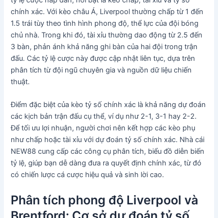
tỷ lệ cược hấp dẫn, nổi bật là kèo chấp, tài xỉu và tỷ số
chính xác. Với kèo châu Á, Liverpool thường chấp từ 1 đến
1.5 trái tùy theo tình hình phong độ, thể lực của đội bóng
chủ nhà. Trong khi đó, tài xỉu thường dao động từ 2.5 đến
3 bàn, phản ánh khả năng ghi bàn của hai đội trong trận
đấu. Các tỷ lệ cược này được cập nhật liên tục, dựa trên
phân tích từ đội ngũ chuyên gia và nguồn dữ liệu chiến
thuật.
Điểm đặc biệt của kèo tỷ số chính xác là khả năng dự đoán
các kịch bản trận đấu cụ thể, ví dụ như 2-1, 3-1 hay 2-2.
Để tối ưu lợi nhuận, người chơi nên kết hợp các kèo phụ
như chấp hoặc tài xỉu với dự đoán tỷ số chính xác. Nhà cái
NEW88 cung cấp các công cụ phân tích, biểu đồ diễn biến
tỷ lệ, giúp bạn dễ dàng đưa ra quyết định chính xác, từ đó
có chiến lược cá cược hiệu quả và sinh lời cao.
Phân tích phong độ Liverpool và
Brentford: Cơ sở dự đoán tỷ số