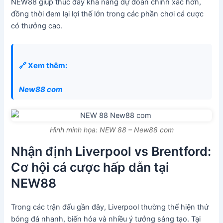
NEW88 giúp thúc đẩy khả năng dự đoán chính xác hơn,
đồng thời đem lại lợi thế lớn trong các phần chơi cá cược
có thưởng cao.
🔗 Xem thêm:
New88 com
Hình minh họa: NEW 88 – New88 com
Nhận định Liverpool vs Brentford:
Cơ hội cá cược hấp dẫn tại
NEW88
Trong các trận đấu gần đây, Liverpool thường thể hiện thứ
bóng đá nhanh, biến hóa và nhiều ý tưởng sáng tạo. Tại