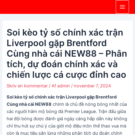
Gå
Post
Main
til
navigation
Men
indholdet
Soi kèo tỷ số chính xác trận
Liverpool gặp Brentford
Cùng nhà cái NEW88 – Phân
tích, dự đoán chính xác và
chiến lược cá cược đỉnh cao
Skriv en kommentar
/ Af
admin
/
november 7, 2024
Soi kèo tỷ số chính xác trận Liverpool gặp Brentford
Cùng nhà cái NEW88
chính là chủ đề nóng bỏng nhất của
các người hâm mộ bóng đá Premier League. Trận đấu giữa
hai đội bóng được đánh giá ngày càng hấp dẫn này không
chỉ thu hút sự chú ý của giới mộ điệu môn thể thao vua mà
còn là mục tiêu săn lùng những phân tích dự đoán chính