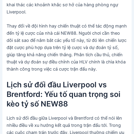
khai thác các khoảnh khắc sơ hở của hàng phòng ngự
Liverpool.
Thay đổi về đội hình hay chiến thuật có thể tác động mạnh
đến tỷ lệ cược của nhà cái NEW88. Người chơi cần theo
dõi sát sao để nắm bắt các yếu tố này, từ đó lên chiến lược
đặt cược phù hợp dựa trên tỷ lệ cược và dự đoán tỷ số,
giúp tăng khả năng chiến thắng. Phân tích cầu thủ, chiến
thuật và dự đoán sự điều chỉnh của HLV chính là chìa khóa
thành công trong việc cá cược trận đấu này.
Lịch sử đối đầu Liverpool vs
Brentford: Yếu tố quan trọng soi
kèo tỷ số NEW88
Lịch sử đối đầu giữa Liverpool và Brentford có thể nói lên
nhiều điều về xu hướng kết quả trong trận đấu tới. Trong
các cuộc chạm trán trước đây, Liverpool thường chiếm ưu