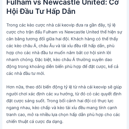
Fulham vs Newcastle United: Cơ
Hội Đầu Tư Hấp Dẫn
Trong các kèo cược nhà cái keovip đưa ra gần đây, tỷ lệ
cược cho trận đấu Fulham vs Newcastle United thể hiện sự
cân bằng tương đối giữa hai đội. Khách hàng có thể thấy
các kèo châu Á, châu Âu và tài xỉu đều rất hấp dẫn, phù
hợp cho các nhà đầu tư muốn nắm bắt cơ hội sinh lời
nhanh chóng. Đặc biệt, kèo châu Á thường xuyên dao
động trong khoảng diễn biến phù hợp để đặt cược, kể cả
các nhà đầu tư mới.
Hơn nữa, theo dõi biến động tỷ lệ từ nhà cái keovip sẽ giúp
người chơi xác định các xu hướng, từ đó có các quyết định
đặt cược sáng suốt. Trong bối cảnh hai đội có thực lực
ngang nhau, kèo chấp và kèo tài xỉu đều mang tính cạnh
tranh cao, mở ra nhiều lựa chọn hấp dẫn phù hợp cho các
chiến thuật cá cược đa dạng.