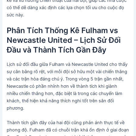
kê và xu hướng chiến thuật của hai đội, giúp các nhà cược
có thể dễ dàng xác định các lựa chọn tối ưu cho cuộc đọ
sức này.
Phân Tích Thống Kê Fulham vs
Newcastle United – Lịch Sử Đối
Đầu và Thành Tích Gần Đây
Lịch sử đối đầu giữa Fulham và Newcastle United cho thấy
sự cân bằng rõ rệt, với mỗi đội sở hữu một vài chiến thắng
và các trận hòa đáng chú ý. Trong vòng 5 trận gần nhất,
Newcastle có phần nhỉnh hơn về thành tích khi giành
nhiều chiến thắng hơn, đặc biệt là trong các chuyến làm
khách, thể hiện khả năng thích nghi tốt trên sân đối
phương.
Thành tích gần đây của hai đội cũng phản ánh thực tế về
phong độ. Fulham đã có chuỗi trận khá ổn định ở giai đoạn