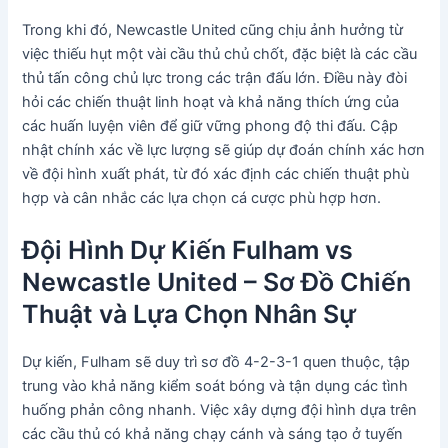
Trong khi đó, Newcastle United cũng chịu ảnh hưởng từ
việc thiếu hụt một vài cầu thủ chủ chốt, đặc biệt là các cầu
thủ tấn công chủ lực trong các trận đấu lớn. Điều này đòi
hỏi các chiến thuật linh hoạt và khả năng thích ứng của
các huấn luyện viên để giữ vững phong độ thi đấu. Cập
nhật chính xác về lực lượng sẽ giúp dự đoán chính xác hơn
về đội hình xuất phát, từ đó xác định các chiến thuật phù
hợp và cân nhắc các lựa chọn cá cược phù hợp hơn.
Đội Hình Dự Kiến Fulham vs
Newcastle United – Sơ Đồ Chiến
Thuật và Lựa Chọn Nhân Sự
Dự kiến, Fulham sẽ duy trì sơ đồ 4-2-3-1 quen thuộc, tập
trung vào khả năng kiểm soát bóng và tận dụng các tình
huống phản công nhanh. Việc xây dựng đội hình dựa trên
các cầu thủ có khả năng chạy cánh và sáng tạo ở tuyến