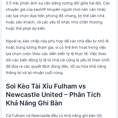
0.5 trái, phản ánh sự cân bằng tương đối giữa hai đội. Các
chuyên gia của keoVIP khuyên người chơi nên cân nhắc
các lựa chọn dựa trên phong độ chung, lợi thế sân nhà
hoặc sân khách, và các yếu tố khác như chấn thương
hoặc thẻ phạt dự kiến.
Ngoài ra, kèo chấp này phù hợp để các nhà đầu tư nhỏ lẻ
hoặc trung lương tham gia, vì có thể linh hoạt trong việc
lựa chọn cược theo các diễn biến tỷ lệ thực tế. Việc theo
dõi các biến động tỷ lệ từ nhà cái cũng là yếu tố then chốt
để đưa ra các quyết định đúng đắn, tối ưu hóa khả năng
thắng lợi và lợi nhuận cuối cùng.
Soi Kèo Tài Xỉu Fulham vs
Newcastle United – Phân Tích
Khả Năng Ghi Bàn
Cả Fulham và Newcastle đều có khả năng ghi bàn tốt,