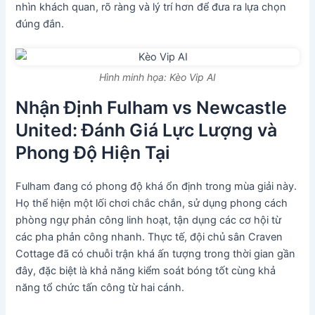
nhìn khách quan, rõ ràng và lý trí hơn để đưa ra lựa chọn
đúng đắn.
Hình minh họa: Kèo Vip AI
Nhận Định Fulham vs Newcastle
United: Đánh Giá Lực Lượng và
Phong Độ Hiện Tại
Fulham đang có phong độ khá ổn định trong mùa giải này.
Họ thể hiện một lối chơi chắc chắn, sử dụng phong cách
phòng ngự phản công linh hoạt, tận dụng các cơ hội từ
các pha phản công nhanh. Thực tế, đội chủ sân Craven
Cottage đã có chuỗi trận khá ấn tượng trong thời gian gần
đây, đặc biệt là khả năng kiểm soát bóng tốt cùng khả
năng tổ chức tấn công từ hai cánh.