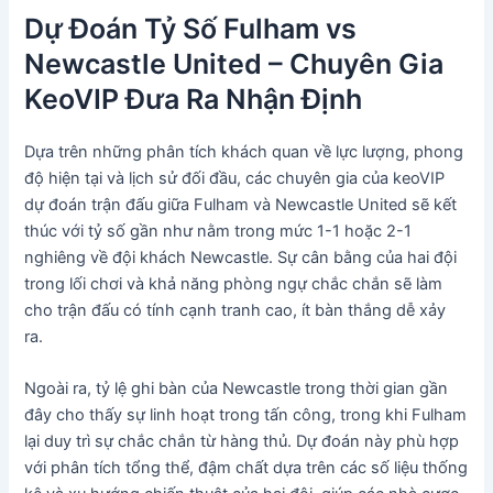
Dự Đoán Tỷ Số Fulham vs
Newcastle United – Chuyên Gia
KeoVIP Đưa Ra Nhận Định
Dựa trên những phân tích khách quan về lực lượng, phong
độ hiện tại và lịch sử đối đầu, các chuyên gia của keoVIP
dự đoán trận đấu giữa Fulham và Newcastle United sẽ kết
thúc với tỷ số gần như nằm trong mức 1-1 hoặc 2-1
nghiêng về đội khách Newcastle. Sự cân bằng của hai đội
trong lối chơi và khả năng phòng ngự chắc chắn sẽ làm
cho trận đấu có tính cạnh tranh cao, ít bàn thắng dễ xảy
ra.
Ngoài ra, tỷ lệ ghi bàn của Newcastle trong thời gian gần
đây cho thấy sự linh hoạt trong tấn công, trong khi Fulham
lại duy trì sự chắc chắn từ hàng thủ. Dự đoán này phù hợp
với phân tích tổng thể, đậm chất dựa trên các số liệu thống